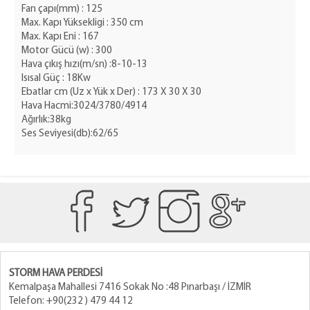
Fan çapı(mm) : 125
Max. Kapı Yüksekligi : 350 cm
Max. Kapı Eni : 167
Motor Gücü (w) : 300
Hava çıkış hızı(m/sn) :8-10-13
Isısal Güç : 18Kw
Ebatlar cm (Uz x Yük x Der) : 173 X 30 X 30
Hava Hacmi:3024/3780/4914
Ağırlık:38kg
Ses Seviyesi(db):62/65
STORM HAVA PERDESİ
Kemalpaşa Mahallesi 7416 Sokak No :48 Pınarbaşı / İZMİR
Telefon: +90(232 ) 479 44 12