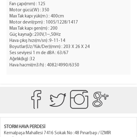
Fan çapı(mm) : 125
Motor gücü(W) : 350
Max Tak kapı yük(m ) : 400cm
Motor devri(rpm) : 1005/1228/1417
Max Tak kapı gen(m) : 200
Güç kaynağı :230V,1~,50Hz
Hava çıkış hızı(m/sn) :9-11-14
Boyutlar(Uz/Yük/Der)(mm) : 203 X 26 X 24
Ses seviyesi 1 m de dBA : 63/67
Ağırlık(kg) :32
Hava hacmi(m3/h) : 4082/4990/6350
STORM HAVA PERDESİ
Kemalpaşa Mahallesi 7416 Sokak No :48 Pınarbaşı / İZMİR