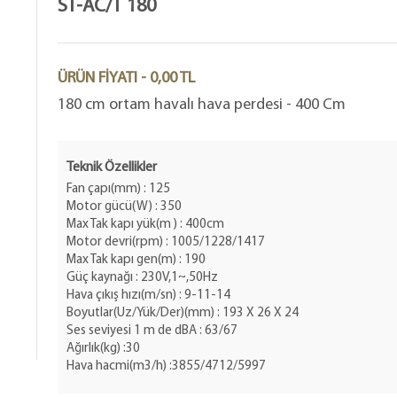
ST-AC/T 180
ÜRÜN FİYATI - 0,00 TL
180 cm ortam havalı hava perdesi - 400 Cm
Teknik Özellikler
Fan çapı(mm) : 125
Motor gücü(W) : 350
Max Tak kapı yük(m ) : 400cm
Motor devri(rpm) : 1005/1228/1417
Max Tak kapı gen(m) : 190
Güç kaynağı : 230V,1~,50Hz
Hava çıkış hızı(m/sn) : 9-11-14
Boyutlar(Uz/Yük/Der)(mm) : 193 X 26 X 24
Ses seviyesi 1 m de dBA : 63/67
Ağırlık(kg) :30
Hava hacmi(m3/h) :3855/4712/5997